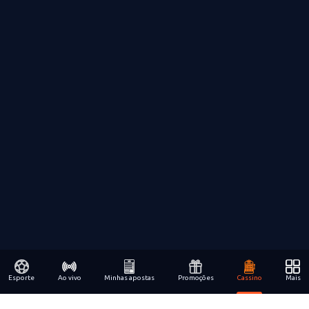
Esporte
Ao vivo
Minhas apostas
Promoções
Cassino
Mais