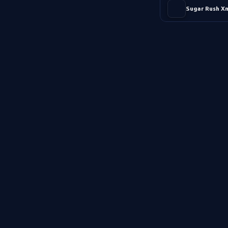
Sugar Rush X