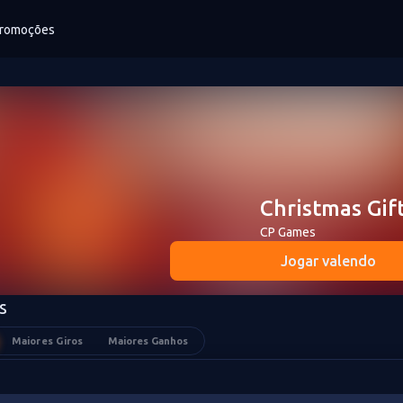
romoções
Christmas Gif
CP Games
Jogar valendo
Maiores Giros