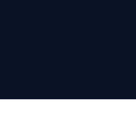
Jurídico