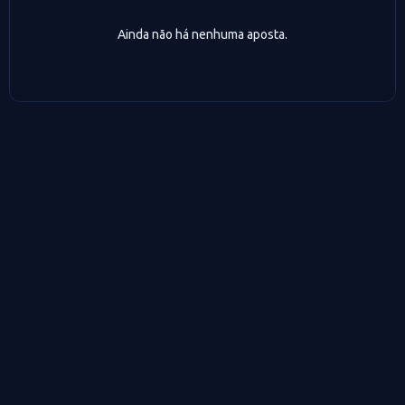
Ainda não há nenhuma aposta.