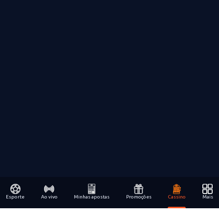
Esporte
Ao vivo
Minhas apostas
Promoções
Cassino
Mais