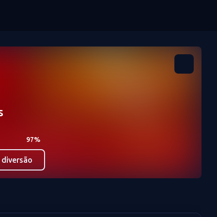
s
97%
 diversão