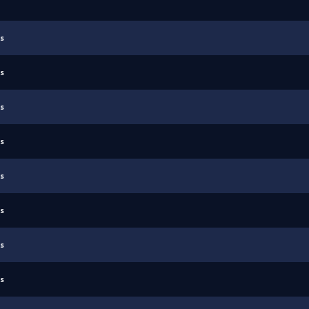
s
s
s
s
s
s
s
s