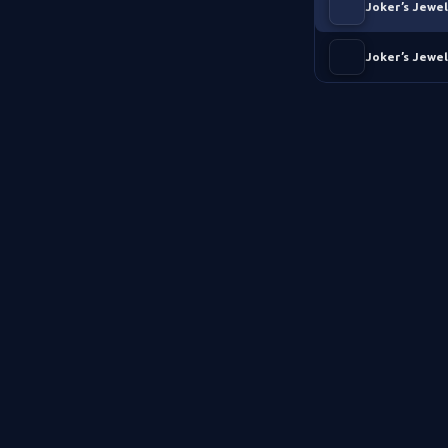
Joker’s Jewel
Joker’s Jewel