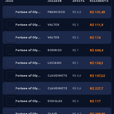
JOGO
JOGADOR
APOSTA
PAGAMENTO
Fortune of Olympus
0,6
101,49
FRANCISCO
Fortune of Olympus
2
111,9
VALTER
Fortune of Olympus
2
116
VALTER
Fortune of Olympus
7
660,4
RODRIGO
Fortune of Olympus
1
138,3
LUCIANO
Fortune of Olympus
0,6
107,52
CLAUDINETE
Fortune of Olympus
0,6
227,7
CLAUDINETE
Fortune of Olympus
2
117
DOUGLAS
Fortune of Olympus
4,2
289,89
OLAIR