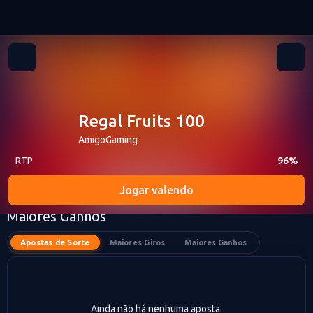
Regal Fruits 100
AmigoGaming
RTP
96%
Jogar valendo
Apostas de Sorte
Maiores Giros
Ainda não há nenhuma aposta.