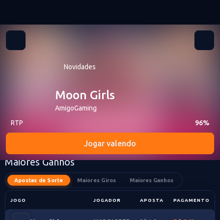
Novidades
Moon Girls
AmigoGaming
RTP
96%
Jogar valendo
Apostas de Sorte
Maiores Giros
JOGO
JOGADOR
APOSTA
PAGAMENTO