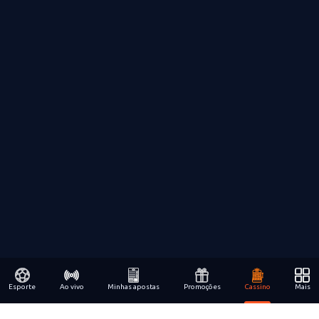
Esporte
Ao vivo
Minhas apostas
Promoções
Cassino
Mais