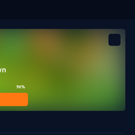
wn
96%