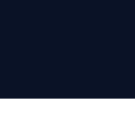
Jurídico