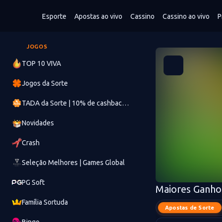
Esporte
Apostas ao vivo
Cassino
Cassino ao vivo
P
JOGOS
TOP 10 VIVA
Jogos da Sorte
TADA da Sorte | 10% de cashback diariamente!
Novidades
Crash
Seleção Melhores | Games Global
PG Soft
Família Sortuda
Apostas de Sorte