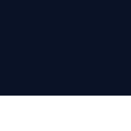
Suporte
Pagamentos