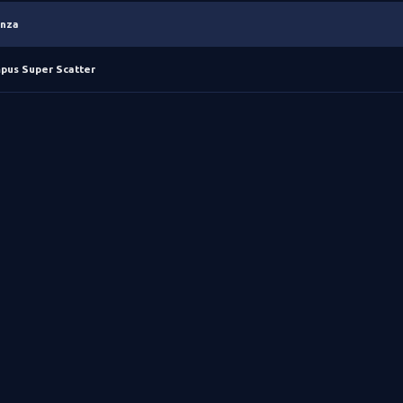
anza
pus Super Scatter