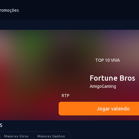
romoções
TOP 10 VIVA
Fortune Bros
AmigoGaming
RTP
Jogar valendo
Maiores Giros