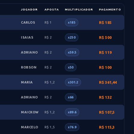
JOGADOR
APOSTA
MULTIPLICADOR
PAGAMENTO
1
185
CARLOS
x185
2
500
ISAIAS
x250
2
119
ADRIANO
x59.5
2
100
ROBSON
x50
1,2
361,44
MARIA
x301.2
2
132
ADRIANO
x66
1,2
107,5
MAICKOW
x89.6
1,5
115,3
MARCELO
x76.9