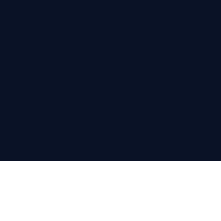
Suporte
Pagamentos