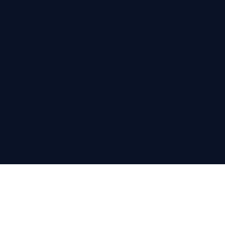
Licença
Informações