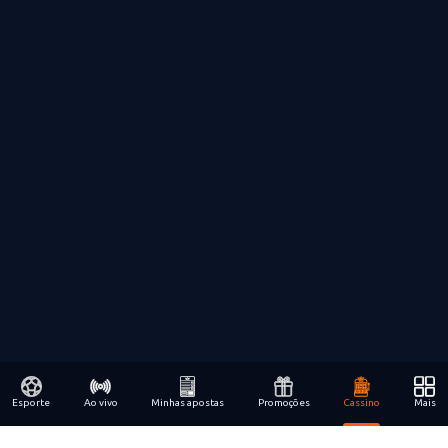
Esporte
Ao vivo
Minhas apostas
Promoções
Cassino
Mais