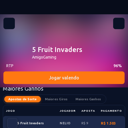
5 Fruit Invaders
AmigoGaming
RTP
96%
Jogar valendo
Apostas de Sorte
Maiores Giros
JOGO
JOGADOR
APOSTA
PAGAMENTO
5 Fruit Invaders
9
1.503
NELIO