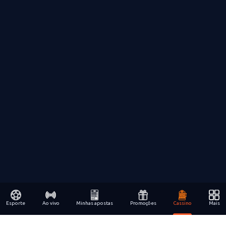
Esporte
Ao vivo
Minhas apostas
Promoções
Cassino
Mais