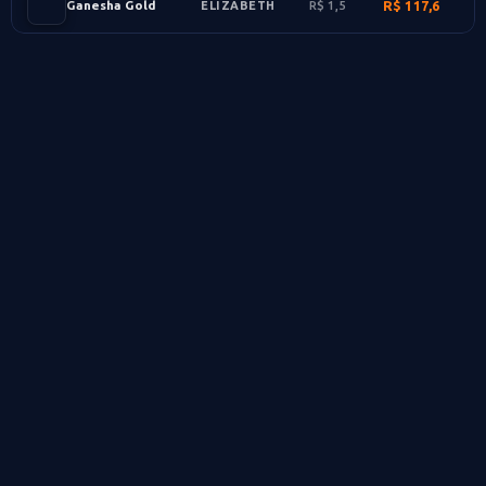
Ganesha Gold
1,5
117,6
ELIZABETH