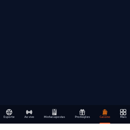
Esporte
Ao vivo
Minhas apostas
Promoções
Cassino
Mais