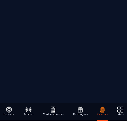
Esporte
Ao vivo
Minhas apostas
Promoções
Cassino
Mais