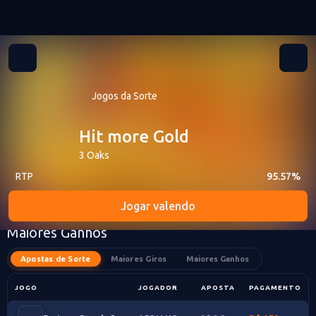
Jogos da Sorte
Hit more Gold
3 Oaks
RTP
95.57%
Jogar valendo
Apostas de Sorte
Maiores Giros
JOGO
JOGADOR
APOSTA
PAGAMENTO