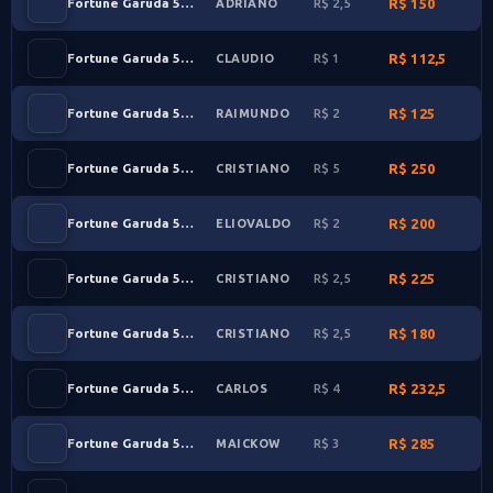
Fortune Garuda 500
2,5
150
ADRIANO
Fortune Garuda 500
1
112,5
CLAUDIO
Fortune Garuda 500
2
125
RAIMUNDO
Fortune Garuda 500
5
250
CRISTIANO
Fortune Garuda 500
2
200
ELIOVALDO
Fortune Garuda 500
2,5
225
CRISTIANO
Fortune Garuda 500
2,5
180
CRISTIANO
Fortune Garuda 500
4
232,5
CARLOS
Fortune Garuda 500
3
285
MAICKOW