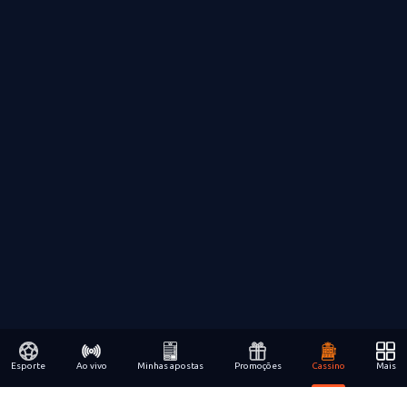
Esporte
Ao vivo
Minhas apostas
Promoções
Cassino
Mais