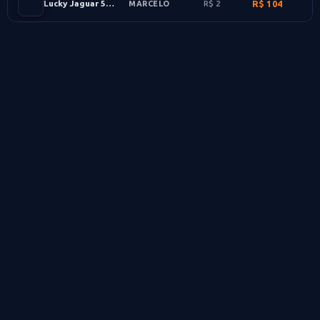
Lucky Jaguar 500
2
104
MARCELO