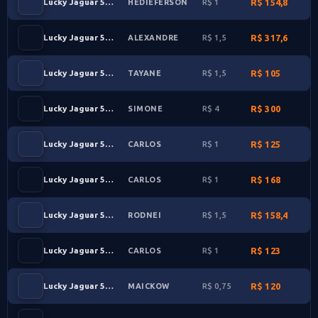
Lucky Jaguar 500
1
154,8
HEDIEFERSON
Lucky Jaguar 500
1,5
317,6
ALEXANDRE
Lucky Jaguar 500
1,5
105
TAYANE
Lucky Jaguar 500
4
300
SIMONE
Lucky Jaguar 500
1
125
CARLOS
Lucky Jaguar 500
1
168
CARLOS
Lucky Jaguar 500
1,5
158,4
RODNEI
Lucky Jaguar 500
1
123
CARLOS
Lucky Jaguar 500
0,75
120
MAICKOW