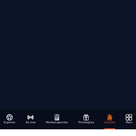
Esporte
Ao vivo
Minhas apostas
Promoções
Cassino
Mais