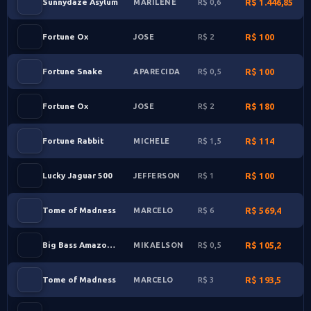
Sunnydaze Asylum
0,6
1.446,85
MARILENE
Fortune Ox
2
100
JOSE
Fortune Snake
0,5
100
APARECIDA
Fortune Ox
2
180
JOSE
Fortune Rabbit
1,5
114
MICHELE
Lucky Jaguar 500
1
100
JEFFERSON
Tome of Madness
6
569,4
MARCELO
Big Bass Amazon Xtreme
0,5
105,2
MIKAELSON
Tome of Madness
3
193,5
MARCELO