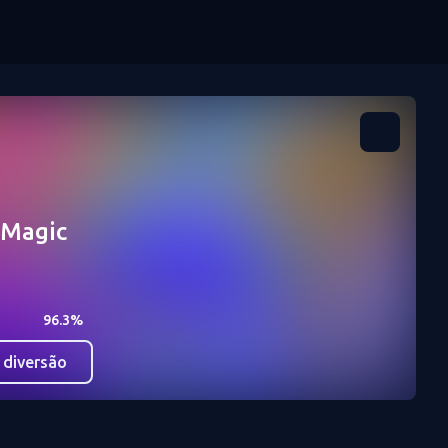
 Magic
96.3%
 diversão