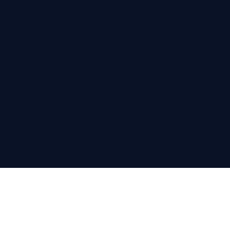
Licença
Informações