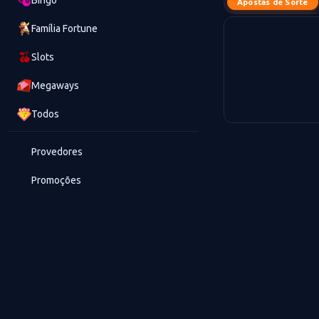
Bingo
Apostas de Sorte
Família Fortune
Slots
Megaways
Todos
Provedores
Promoções