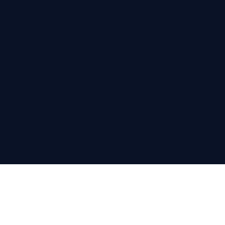
Suporte
Pagamentos