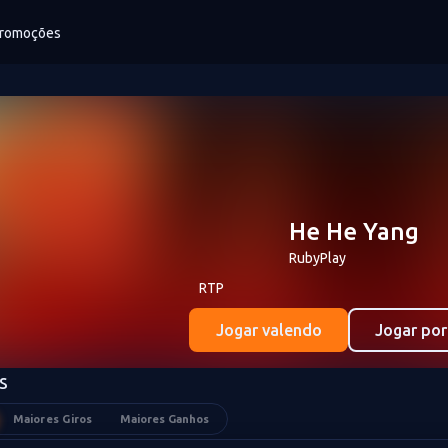
romoções
He He Yang
RubyPlay
RTP
Jogar valendo
Jogar por
Maiores Giros