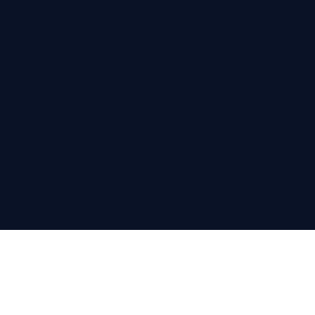
Suporte
Pagamentos