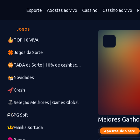
Esporte
Apostas ao vivo
Cassino
Cassino ao vivo
P
JOGOS
TOP 10 VIVA
Jogos da Sorte
TADA da Sorte | 10% de cashback diariamente!
Novidades
Crash
Seleção Melhores | Games Global
PG Soft
Família Sortuda
Apostas de Sorte