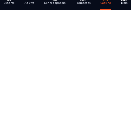
Esporte
Ao vivo
Minhas apostas
Promoções
Cassino
Mais
Licença
Informações
Jurídico
Suporte
Pagamentos
Sociais