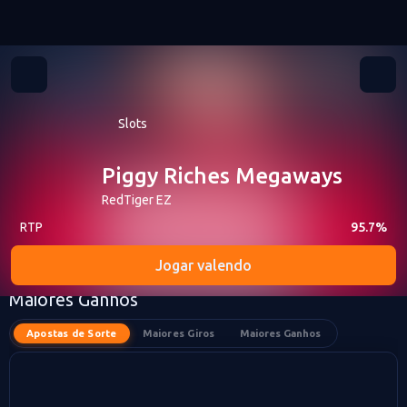
Slots
Piggy Riches Megaways
RedTiger EZ
RTP
95.7%
Jogar valendo
Apostas de Sorte
Maiores Giros