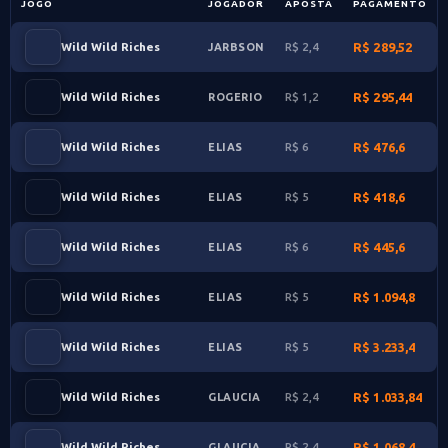
JOGO
JOGADOR
APOSTA
PAGAMENTO
Wild Wild Riches
2,4
289,52
JARBSON
Wild Wild Riches
1,2
295,44
ROGERIO
Wild Wild Riches
6
476,6
ELIAS
Wild Wild Riches
5
418,6
ELIAS
Wild Wild Riches
6
445,6
ELIAS
Wild Wild Riches
5
1.094,8
ELIAS
Wild Wild Riches
5
3.233,4
ELIAS
Wild Wild Riches
2,4
1.033,84
GLAUCIA
Wild Wild Riches
2,4
1.068,4
GLAUCIA