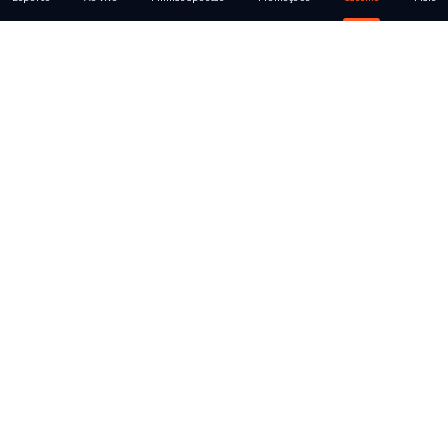
Licença
Informações
Jurídico
Suporte
Pagamentos
Sociais