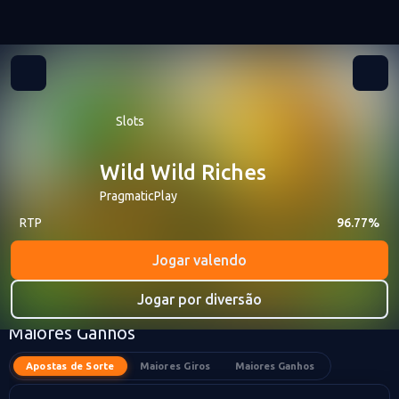
Slots
Wild Wild Riches
PragmaticPlay
RTP
96.77%
Jogar valendo
Jogar por diversão
Apostas de Sorte
Maiores Giros