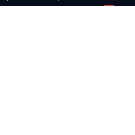
Licença
Informações
Jurídico
Suporte
Pagamentos
Sociais