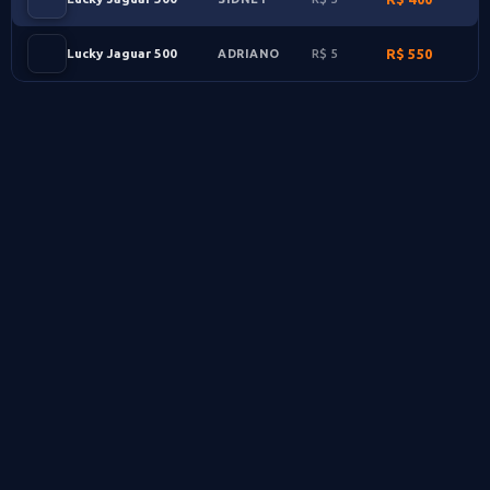
Lucky Jaguar 500
5
550
ADRIANO