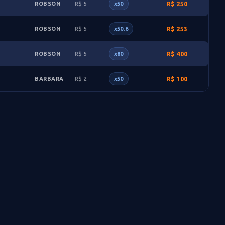
5
250
ROBSON
x50
5
253
ROBSON
x50.6
5
400
ROBSON
x80
2
100
BARBARA
x50