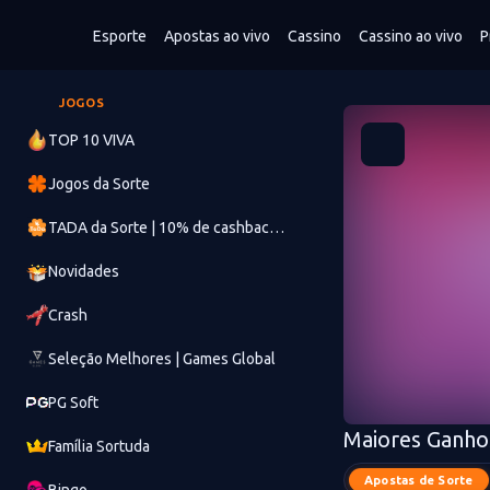
Esporte
Apostas ao vivo
Cassino
Cassino ao vivo
P
JOGOS
TOP 10 VIVA
Jogos da Sorte
TADA da Sorte | 10% de cashback diariamente!
Novidades
Crash
Seleção Melhores | Games Global
PG Soft
Família Sortuda
Apostas de Sorte