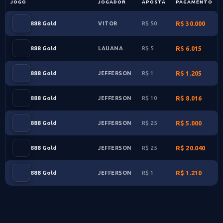
JOGO
JOGADOR
APOSTA
PAGAMENTO
888 Gold
50
30.000
VITOR
888 Gold
5
6.015
LAUANA
888 Gold
1
1.205
JEFFERSON
888 Gold
10
8.016
JEFFERSON
888 Gold
25
5.000
JEFFERSON
888 Gold
25
20.040
JEFFERSON
888 Gold
1
1.210
JEFFERSON