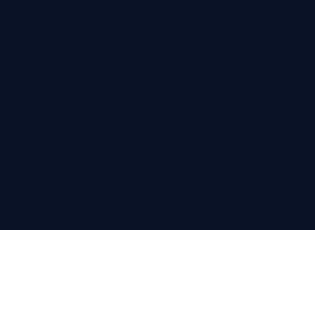
Licença
Informações