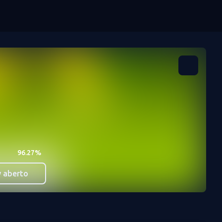
96.27%
 aberto