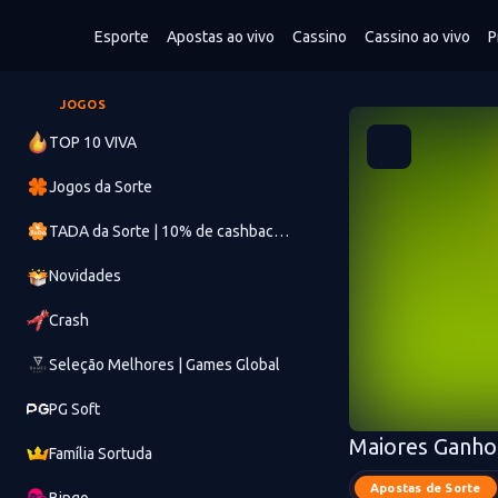
Esporte
Apostas ao vivo
Cassino
Cassino ao vivo
P
JOGOS
TOP 10 VIVA
Jogos da Sorte
TADA da Sorte | 10% de cashback diariamente!
Novidades
Crash
Seleção Melhores | Games Global
PG Soft
Família Sortuda
Apostas de Sorte