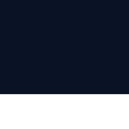
Suporte
Pagamentos