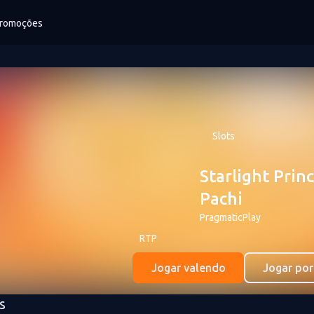
romoções
Slots
Starlight Prin
Pachi
PragmaticPlay
RTP
Jogar valendo
Jogar por