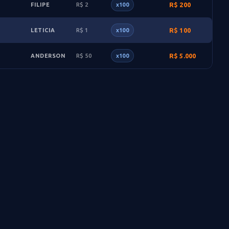
2
200
FILIPE
x100
1
100
LETICIA
x100
50
5.000
ANDERSON
x100