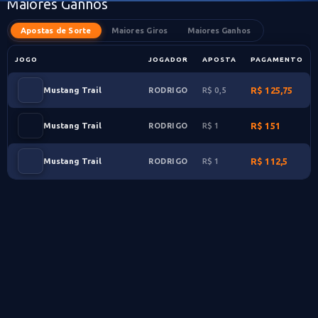
Apostas de Sorte
Maiores Giros
JOGO
JOGADOR
APOSTA
PAGAMENTO
Mustang Trail
0,5
125,75
RODRIGO
Mustang Trail
1
151
RODRIGO
Mustang Trail
1
112,5
RODRIGO