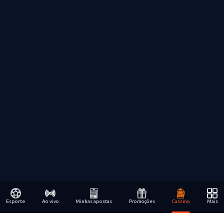
Esporte
Ao vivo
Minhas apostas
Promoções
Cassino
Mais