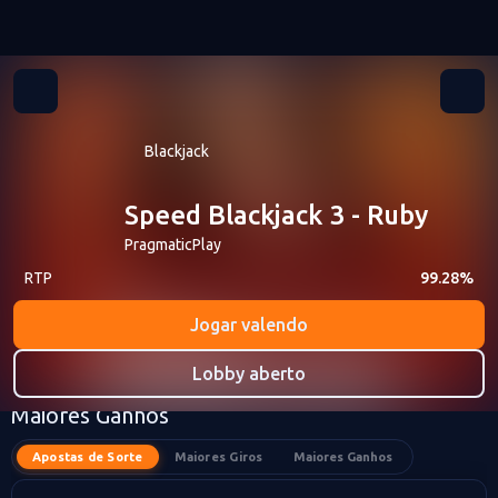
Blackjack
Speed Blackjack 3 - Ruby
PragmaticPlay
RTP
99.28%
Jogar valendo
Lobby aberto
Apostas de Sorte
Maiores Giros