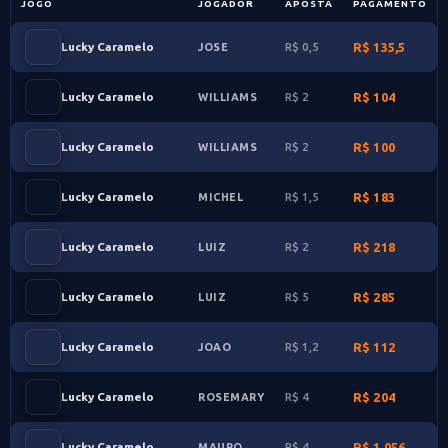
JOGO
JOGADOR
APOSTA
PAGAMENTO
Lucky Caramelo
0,5
135,5
JOSE
Lucky Caramelo
2
104
WILLIAMS
Lucky Caramelo
2
100
WILLIAMS
Lucky Caramelo
1,5
183
MICHEL
Lucky Caramelo
2
218
LUIZ
Lucky Caramelo
5
285
LUIZ
Lucky Caramelo
1,2
112
JOAO
Lucky Caramelo
4
204
ROSEMARY
Lucky Caramelo
4
1.056
MAURO