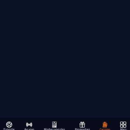
Esporte
Ao vivo
Minhas apostas
Promoções
Cassino
Mais