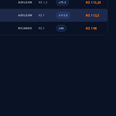
1,5
113,25
ADILSON
x75.5
1
112,5
ADILSON
x112.5
3
198
RICARDO
x66