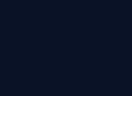
Jurídico