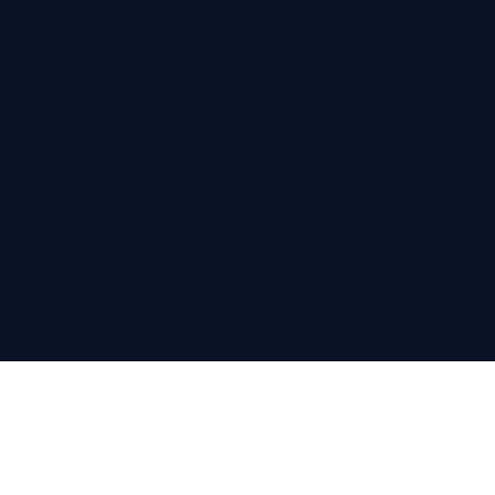
Licença
Informações