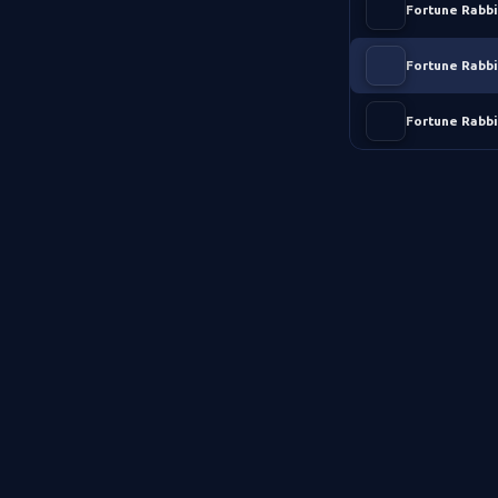
Fortune Rabbi
Fortune Rabbi
Fortune Rabbi