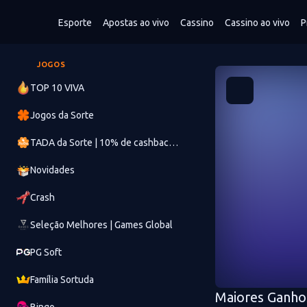
Esporte
Apostas ao vivo
Cassino
Cassino ao vivo
P
JOGOS
TOP 10 VIVA
Jogos da Sorte
TADA da Sorte | 10% de cashback diariamente!
Novidades
Crash
Seleção Melhores | Games Global
PG Soft
Família Sortuda