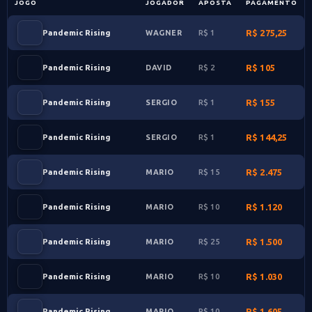
JOGO
JOGADOR
APOSTA
PAGAMENTO
Pandemic Rising
1
275,25
WAGNER
Pandemic Rising
2
105
DAVID
Pandemic Rising
1
155
SERGIO
Pandemic Rising
1
144,25
SERGIO
Pandemic Rising
15
2.475
MARIO
Pandemic Rising
10
1.120
MARIO
Pandemic Rising
25
1.500
MARIO
Pandemic Rising
10
1.030
MARIO
Pandemic Rising
10
1.605
MARIO