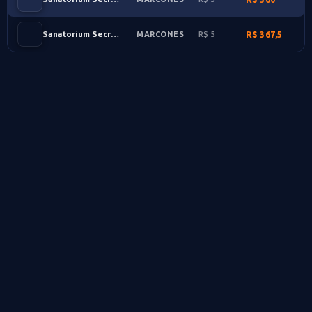
Sanatorium Secrets
5
367,5
MARCONES