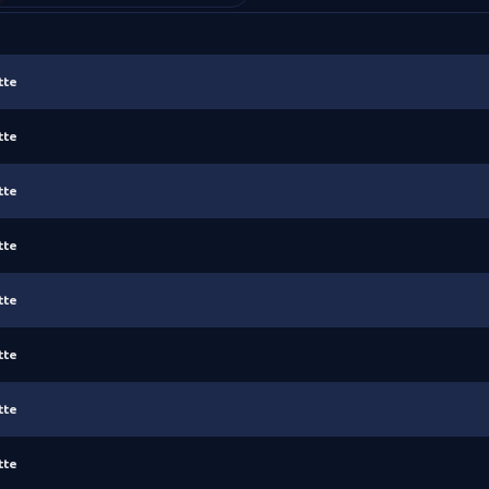
tte
tte
tte
tte
tte
tte
tte
tte