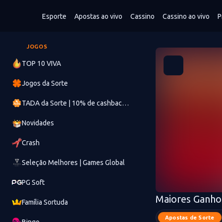
Esporte
Apostas ao vivo
Cassino
Cassino ao vivo
P
JOGOS
TOP 10 VIVA
Jogos da Sorte
TADA da Sorte | 10% de cashback diariamente!
Novidades
Crash
Seleção Melhores | Games Global
PG Soft
Família Sortuda
Apostas de Sorte