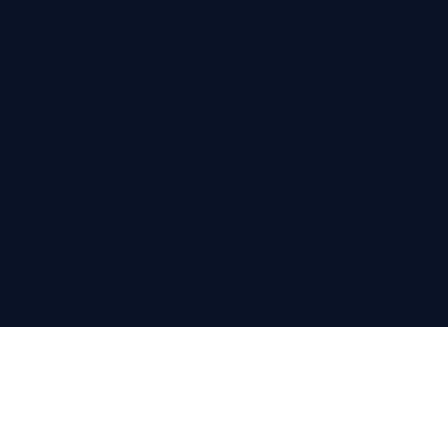
Jurídico