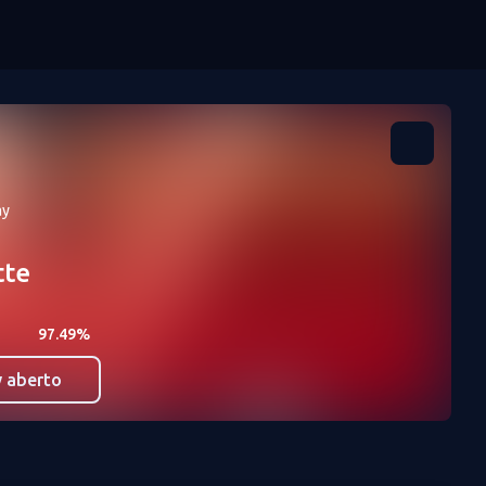
ay
tte
97.49%
 aberto