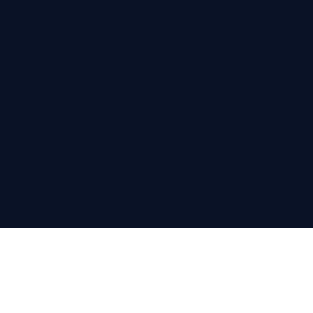
Licença
Informações