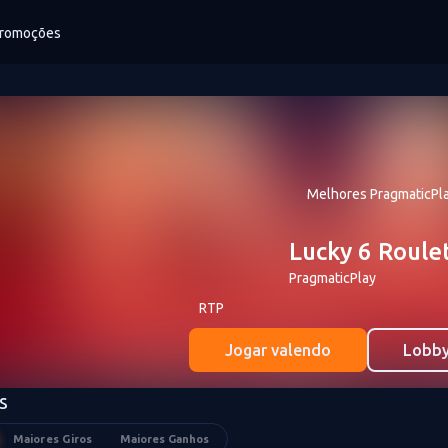
romoções
Melhores PragmaticPl
Lucky 6 Roule
PragmaticPlay
RTP
Jogar valendo
Lobby
Maiores Giros