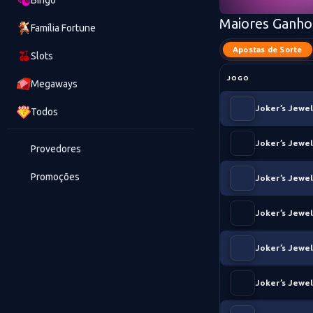
Bingo
Família Fortune
Apostas de Sorte
Slots
JOGO
Megaways
Joker’s Jewel
Todos
Joker’s Jewel
Provedores
Promoções
Joker’s Jewel
Joker’s Jewel
Joker’s Jewel
Joker’s Jewel