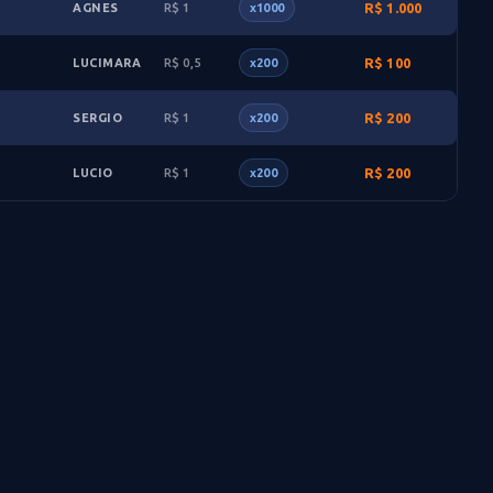
1
1.000
AGNES
x1000
0,5
100
LUCIMARA
x200
1
200
SERGIO
x200
1
200
LUCIO
x200