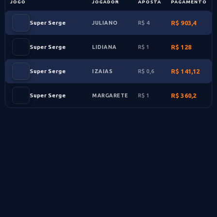
JOGO
JOGADOR
APOSTA
PAGAMENTO
Super Serge
4
903,4
JULIANO
Super Serge
1
128
LIDIANA
Super Serge
0,6
141,12
IZAIAS
Super Serge
1
360,2
MARGARETE