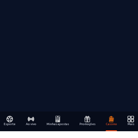
Esporte
Ao vivo
Minhas apostas
Promoções
Cassino
Mais