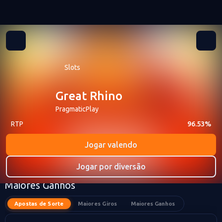
Slots
Great Rhino
PragmaticPlay
RTP
96.53%
Jogar valendo
Jogar por diversão
Apostas de Sorte
Maiores Giros