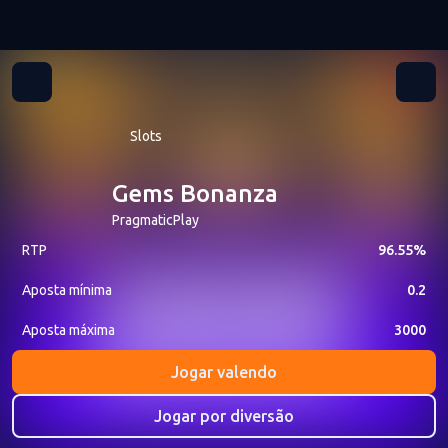
Slots
Gems Bonanza
PragmaticPlay
RTP
96.55%
Aposta mínima
0.2
Aposta máxima
3000
Jogar valendo
Jogar por diversão