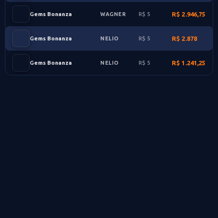
Gems Bonanza
5
2.946,75
WAGNER
Gems Bonanza
5
2.878
NELIO
Gems Bonanza
5
1.241,25
NELIO