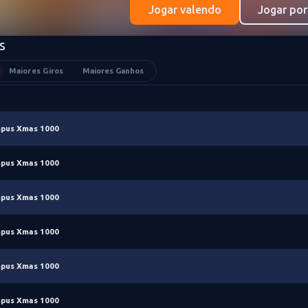
Jogar valendo
Jogar por
Maiores Giros
mpus Xmas 1000
mpus Xmas 1000
mpus Xmas 1000
mpus Xmas 1000
mpus Xmas 1000
mpus Xmas 1000