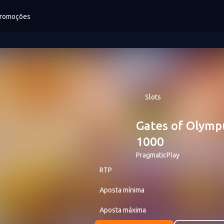
romoções
Slots
Gates of Olymp
1000
PragmaticPlay
RTP
Aposta mínima
Aposta máxima