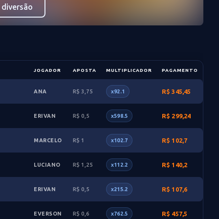
 diversão
JOGADOR
APOSTA
MULTIPLICADOR
PAGAMENTO
3,75
345,45
ANA
x92.1
0,5
299,24
ERIVAN
x598.5
1
102,7
MARCELO
x102.7
1,25
140,2
LUCIANO
x112.2
0,5
107,6
ERIVAN
x215.2
0,6
457,5
EVERSON
x762.5