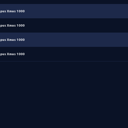
mpus Xmas 1000
mpus Xmas 1000
mpus Xmas 1000
mpus Xmas 1000