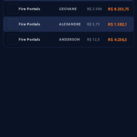
Fire Portals
2.500
8.233,75
GEOVANE
Fire Portals
3,75
1.382,1
ALEXANDRE
Fire Portals
12,5
4.236,5
ANDERSON