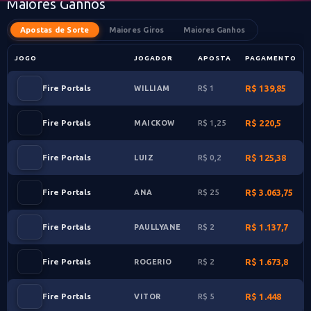
Apostas de Sorte
Maiores Giros
JOGO
JOGADOR
APOSTA
PAGAMENTO
Fire Portals
1
139,85
WILLIAM
Fire Portals
1,25
220,5
MAICKOW
Fire Portals
0,2
125,38
LUIZ
Fire Portals
25
3.063,75
ANA
Fire Portals
2
1.137,7
PAULLYANE
Fire Portals
2
1.673,8
ROGERIO
Fire Portals
5
1.448
VITOR