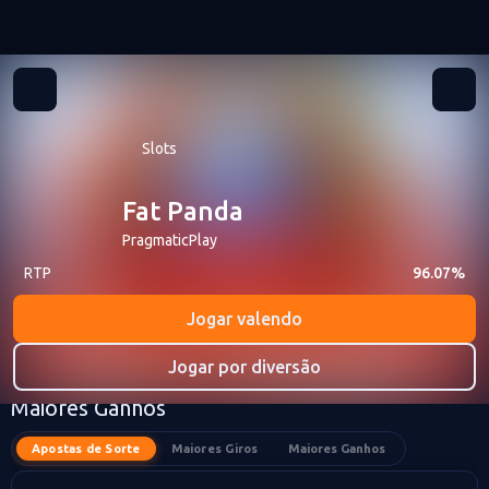
Slots
Fat Panda
PragmaticPlay
RTP
96.07%
Jogar valendo
Jogar por diversão
Apostas de Sorte
Maiores Giros