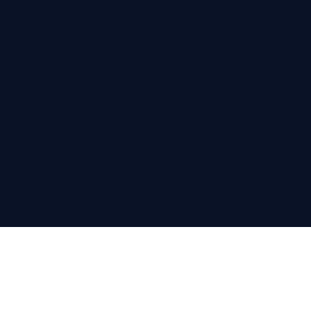
Licença
Informações