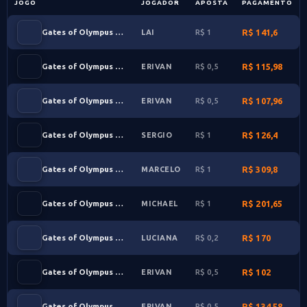
JOGO
JOGADOR
APOSTA
PAGAMENTO
Gates of Olympus 1000
1
141,6
LAI
Gates of Olympus 1000
0,5
115,98
ERIVAN
Gates of Olympus 1000
0,5
107,96
ERIVAN
Gates of Olympus 1000
1
126,4
SERGIO
Gates of Olympus 1000
1
309,8
MARCELO
Gates of Olympus 1000
1
201,65
MICHAEL
Gates of Olympus 1000
0,2
170
LUCIANA
Gates of Olympus 1000
0,5
102
ERIVAN
Gates of Olympus 1000
0,5
134,58
ERIVAN