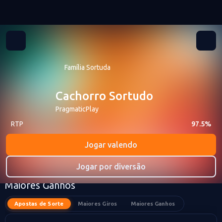
Família Sortuda
Cachorro Sortudo
PragmaticPlay
RTP
97.5%
Jogar valendo
Jogar por diversão
Apostas de Sorte
Maiores Giros