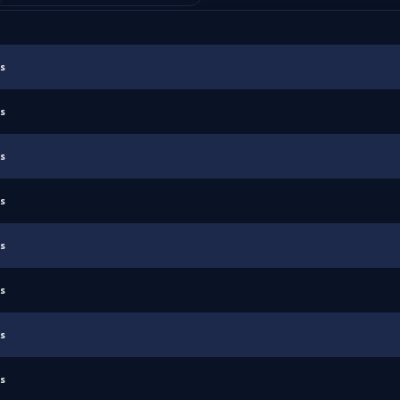
s
s
s
s
s
s
s
s