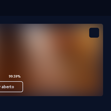
99.59%
 aberto