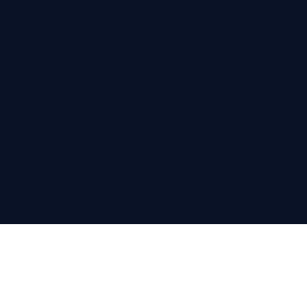
Jurídico