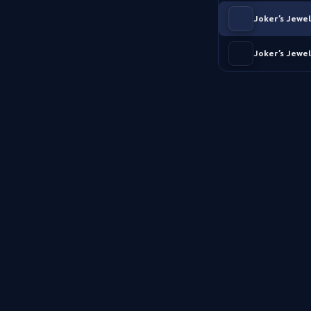
Joker’s Jewel
Joker’s Jewel