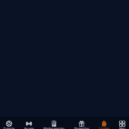
Esporte
Ao vivo
Minhas apostas
Promoções
Cassino
Mais