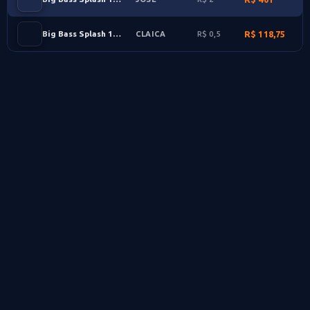
Big Bass Splash 1000
0,5
118,75
CLAICA