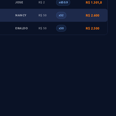
2
1.301,8
JOSE
x650.9
50
2.600
NANCY
x52
50
2.500
ERALDO
x50