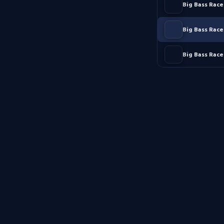
Big Bass Rac
Big Bass Rac
Big Bass Rac