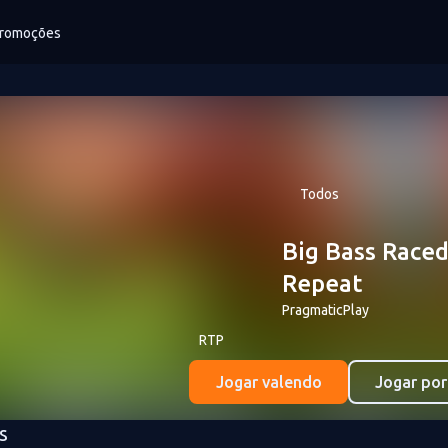
romoções
Todos
Big Bass Race
Repeat
PragmaticPlay
RTP
Jogar valendo
Jogar por