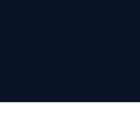
Suporte
Pagamentos