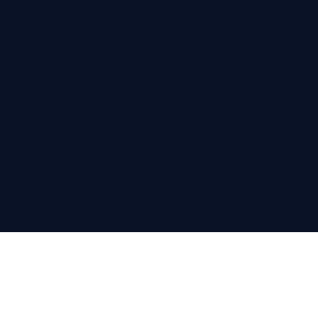
Licença
Informações