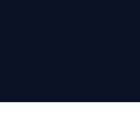
Suporte
Pagamentos