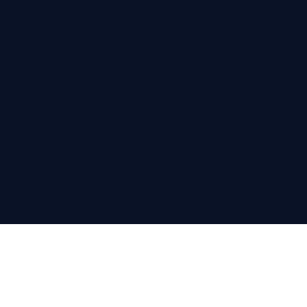
Jurídico