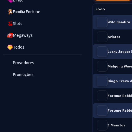
Bingo
JOGO
Família Fortune
Wild Bandito
Slots
Megaways
Aviator
Todos
Lucky Jaguar 
Provedores
Mahjong Ways
Promoções
Bingo Trevo 
Fortune Rabbi
Fortune Rabbi
3 Muertos