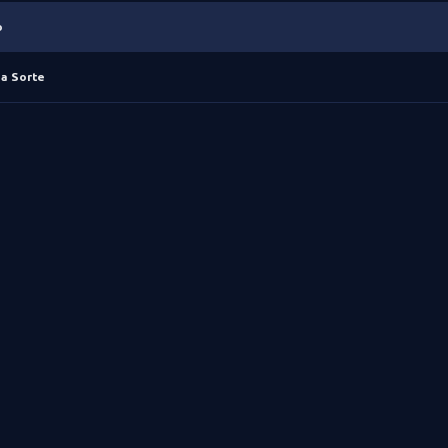
o
da Sorte