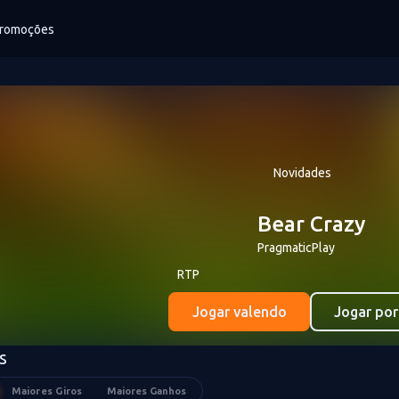
romoções
Novidades
Bear Crazy
PragmaticPlay
RTP
Jogar valendo
Jogar por
Maiores Giros