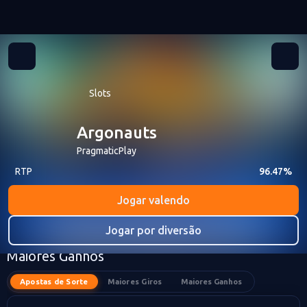
Slots
Argonauts
PragmaticPlay
RTP
96.47%
Jogar valendo
Jogar por diversão
Apostas de Sorte
Maiores Giros